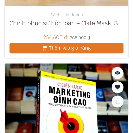
Sách kinh doanh
Chinh phục sự hỗn loạn – Clate Mask, Scott Martineau
254,600
₫
268,000
₫
Thêm vào giỏ hàng