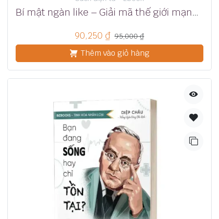
Bí mật ngàn like – Giải mã thế giới mạng xã hội
90,250
₫
95,000
₫
Thêm vào giỏ hàng