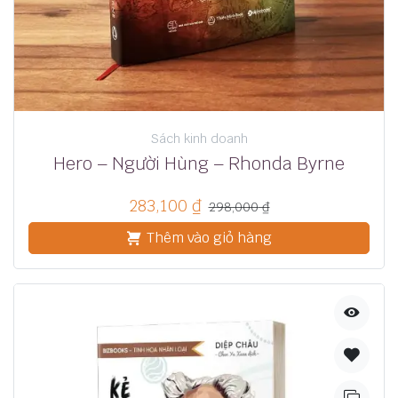
Sách kinh doanh
Hero – Người Hùng – Rhonda Byrne
283,100
₫
298,000
₫
Thêm vào giỏ hàng