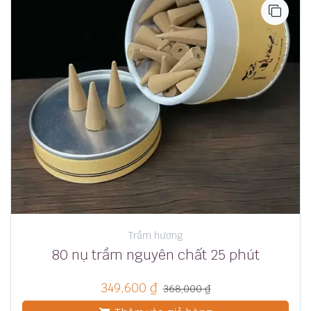
Trầm hương
80 nụ trầm nguyên chất 25 phút
349,600
₫
368,000
₫