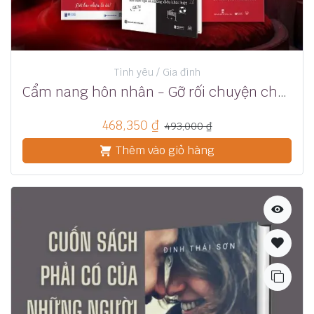
Tình yêu / Gia đình
Cẩm nang hôn nhân - Gỡ rối chuyện chăn gối
468,350
₫
493,000
₫
Thêm vào giỏ hàng