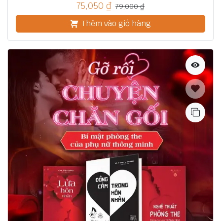
75,050
₫
79,000
₫
Thêm vào giỏ hàng