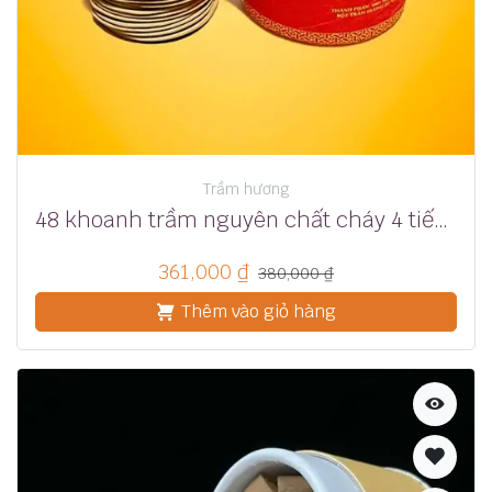
Trầm hương
48 khoanh trầm nguyên chất cháy 4 tiếng
361,000
₫
380,000
₫
Thêm vào giỏ hàng