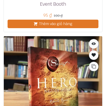
Event Booth
95
₫
100
₫
Thêm vào giỏ hàng