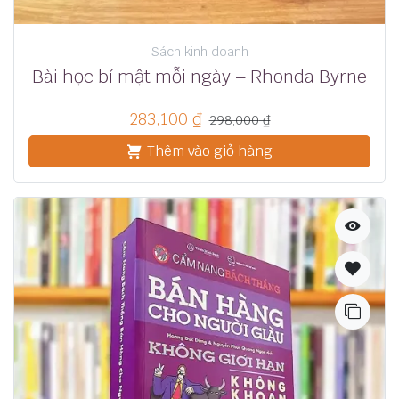
Sách kinh doanh
Bài học bí mật mỗi ngày – Rhonda Byrne
283,100
₫
298,000
₫
Thêm vào giỏ hàng