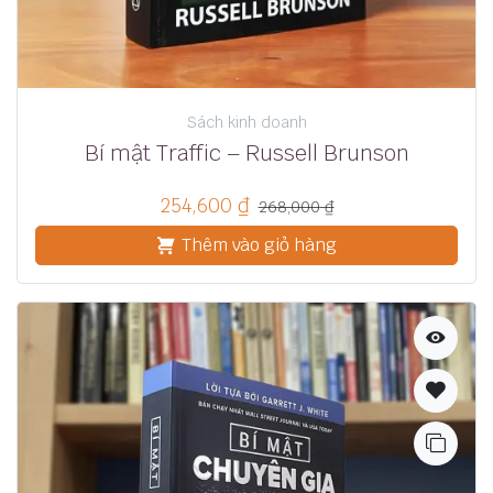
Sách kinh doanh
Bí mật Traffic – Russell Brunson
254,600
₫
268,000
₫
Thêm vào giỏ hàng