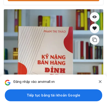
✕
Đăng nhập vào anvimall.vn
Tiếp tục bằng tài khoản Google