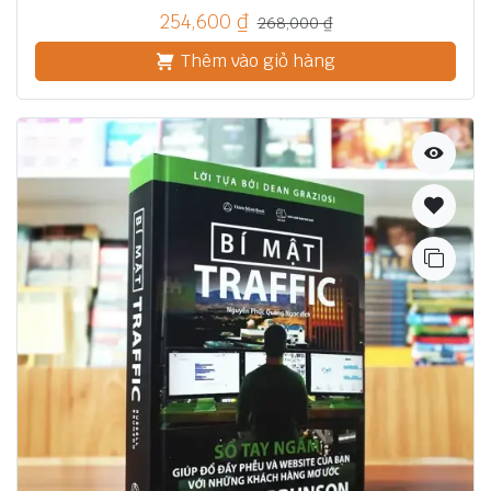
254,600
₫
268,000
₫
Thêm vào giỏ hàng