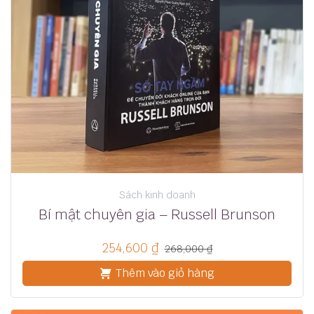
Sách kinh doanh
Bí mật chuyên gia – Russell Brunson
254,600
₫
268,000
₫
Thêm vào giỏ hàng