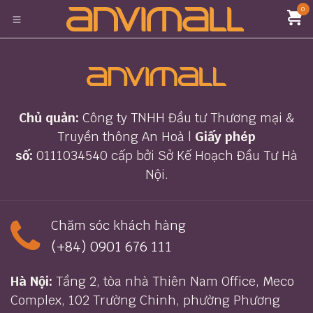
Bỏ qua để đến Nội dung
0
Chủ quản:
Công ty TNHH Đầu tư Thương mại &
Truyền thông An Hoà |
Giấy phép
số:
0111034540 cấp bởi Sở Kế Hoạch Đầu Tư Hà
Nội.
Chăm sóc khách hàng
(+84) 0
901 676 111
Hà Nội:
Tầng 2, tòa nhà Thiên Nam Office, Meco
Complex, 102 Trường Chinh, phường Phương