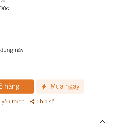
hảo
 Đức
 dung này
ỏ hàng
Mua ngay
yêu thích
Chia sẻ