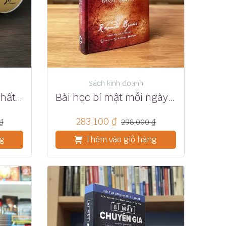
Sách kinh doanh
80 nụ trầm nguyên chất 25 phút
Bài học bí mật mỗi ngày – Rhonda Byrne
283,100
₫
₫
298,000
₫
ng
Thêm vào giỏ hàng