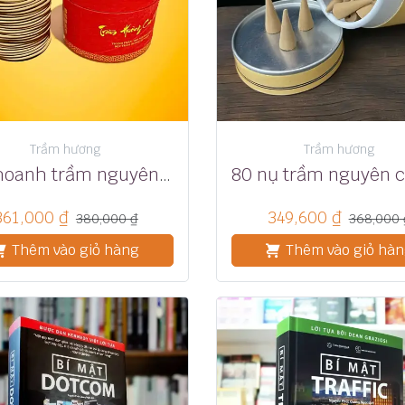
Trầm hương
Trầm hương
48 khoanh trầm nguyên chất cháy 4 tiếng
361,000
₫
349,600
₫
380,000
₫
368,000
Thêm vào giỏ hàng
Thêm vào giỏ hà