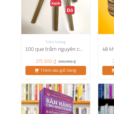
Trầm hương
100 que trầm nguyên chất nắp vàng 35 phút
275,500
₫
290,000
₫
Thêm vào giỏ hàng