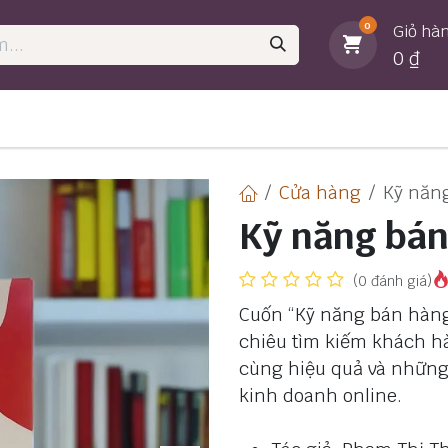
0
Giỏ hà
0
₫
MỚI
HOT
ủ
🛍️ Cửa hàng
💥 Bán chạy
📖 Sách hay m
Cửa hàng
Kỹ năn
Kỹ năng bán
(0 đánh giá)
Cuốn “Kỹ năng bán hàng 
chiêu tìm kiếm khách h
cùng hiệu quả và những 
kinh doanh online.