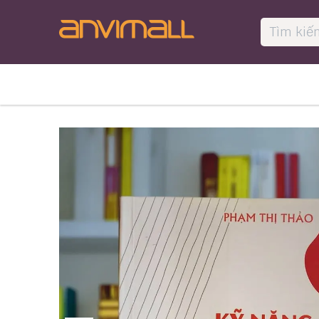
Bỏ qua để đến Nội dung
🛖 Trang ch
Danh mục sản phẩm