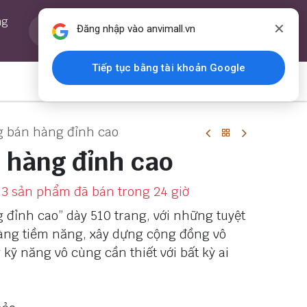
0
ng
Yêu thích
Guest
✕
Đăng nhập vào anvimall.vn
Yêu thích
Tài khoản
HAY
Tiếp tục bằng tài khoản Google
ỗi ngày
📰 Tin tức
📌 Liên hệ
g bán hàng đỉnh cao
 hàng đỉnh cao
3 sản phẩm đã bán trong 24 giờ
đỉnh cao” dày 510 trang, với những tuyệt
àng tiềm năng, xây dựng cộng đồng vô
kỹ năng vô cùng cần thiết với bất kỳ ai