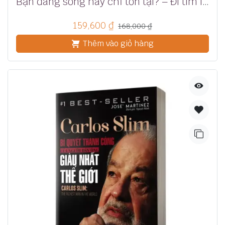
Bạn đang sống hay chỉ tồn tại? – Đi tìm lẽ sống theo triết lý của Alfred Adler
159,600
₫
168,000
₫
Thêm vào giỏ hàng