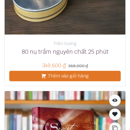
Trầm hương
80 nụ trầm nguyên chất 25 phút
349,600
₫
368,000
₫
Thêm vào giỏ hàng