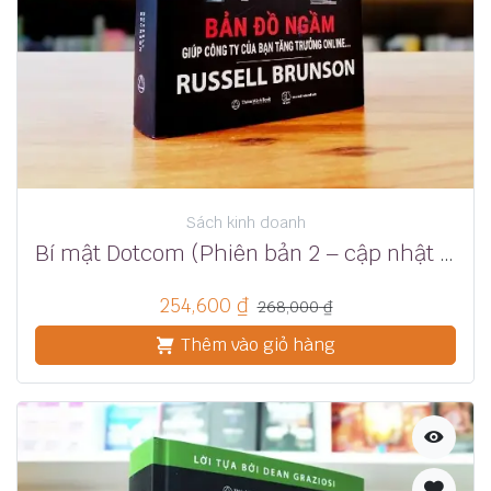
Sách kinh doanh
Bí mật Dotcom (Phiên bản 2 – cập nhật mới nhất) – Russell Brunson
254,600
₫
268,000
₫
Thêm vào giỏ hàng