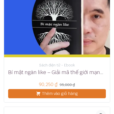
Sách điện tử - Ebook
Bí mật ngàn like – Giải mã thế giới mạng xã hội
90,250
₫
95,000
₫
Thêm vào giỏ hàng