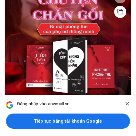
✕
Đăng nhập vào anvimall.vn
Tình yêu / Gia đình
Cẩm nang hôn nhân - Gỡ rối chuyện chăn gối
Tiếp tục bằng tài khoản Google
468,350
₫
493,000
₫