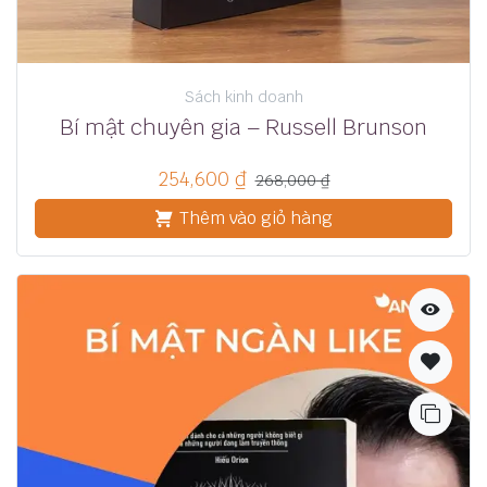
Sách kinh doanh
Bí mật chuyên gia – Russell Brunson
254,600
₫
268,000
₫
Thêm vào giỏ hàng