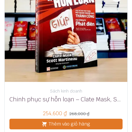
Sách kinh doanh
Chinh phục sự hỗn loạn – Clate Mask, Scott Martineau
254,600
₫
268,000
₫
Thêm vào giỏ hàng