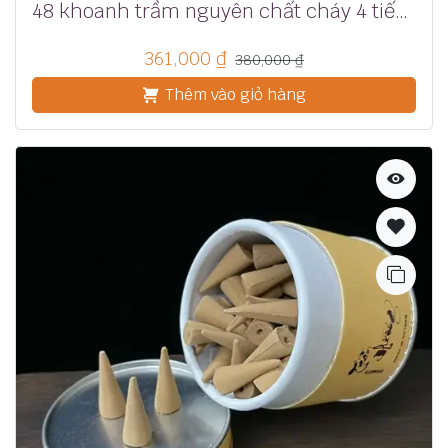
48 khoanh trầm nguyên chất cháy 4 tiếng
361,000
₫
380,000
₫
Thêm vào giỏ hàng