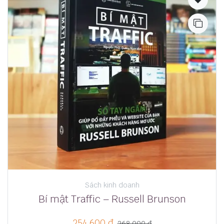
Sách kinh doanh
Bí mật Traffic – Russell Brunson
254,600
₫
268,000
₫