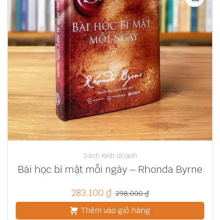
Sách kinh doanh
Bài học bí mật mỗi ngày – Rhonda Byrne
283,100
₫
298,000
₫
Thêm vào giỏ hàng