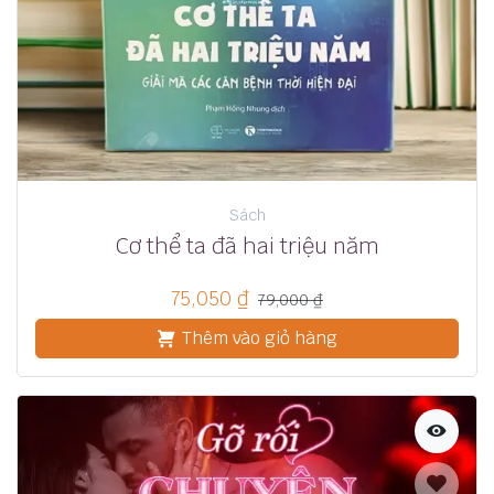
Sách
Cơ thể ta đã hai triệu năm
75,050
₫
79,000
₫
Thêm vào giỏ hàng