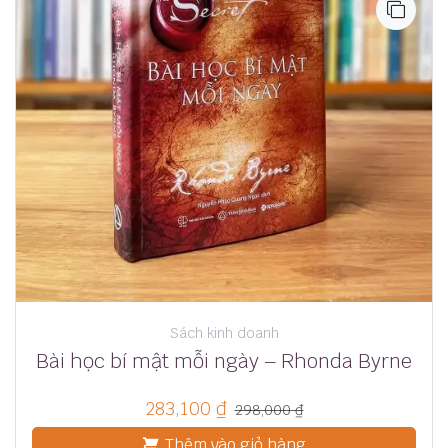
Sách kinh doanh
Bài học bí mật mỗi ngày – Rhonda Byrne
283,100
₫
298,000
₫
Thêm vào giỏ hàng