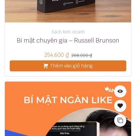
Sách kinh doanh
Bí mật chuyên gia – Russell Brunson
254,600
₫
268,000
₫
Thêm vào giỏ hàng