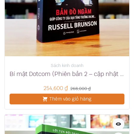
Sách kinh doanh
Bí mật Dotcom (Phiên bản 2 – cập nhật mới nhất) – Russell Brunson
254,600
₫
268,000
₫
Thêm vào giỏ hàng