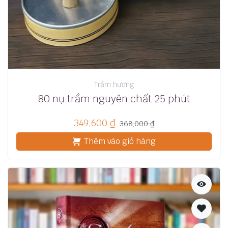
Trầm hương
80 nụ trầm nguyên chất 25 phút
349,600
₫
368,000
₫
Thêm vào giỏ hàng