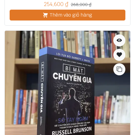
254,600
₫
268,000
₫
Thêm vào giỏ hàng