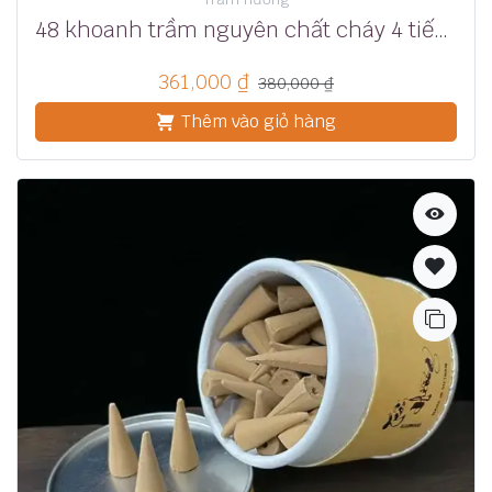
48 khoanh trầm nguyên chất cháy 4 tiếng
361,000
₫
380,000
₫
Thêm vào giỏ hàng