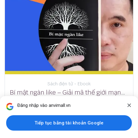
Sách điện tử - Ebook
Bí mật ngàn like – Giải mã thế giới mạng xã hội
✕
Đăng nhập vào anvimall.vn
90,250
₫
95,000
₫
Thêm vào giỏ hàng
Tiếp tục bằng tài khoản Google