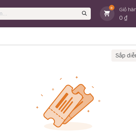
0
Giỏ hà
0
₫
MỚI
HOT
ủ
🛍️ Cửa hàng
💥 Bán chạy
📖 Sách hay m
Sắp diễ