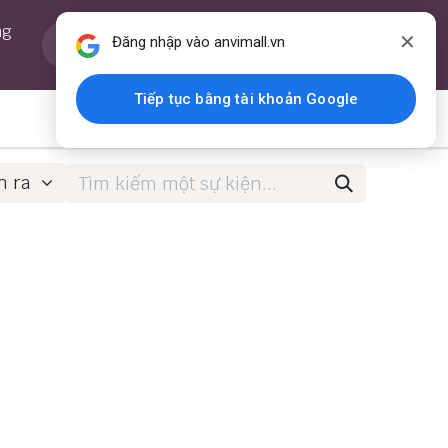
0
ng
Yêu thích
Guest
✕
Đăng nhập vào anvimall.vn
Yêu thích
Tài khoản
HAY
Tiếp tục bằng tài khoản Google
ỗi ngày
📰 Tin tức
📌 Liên hệ
n ra