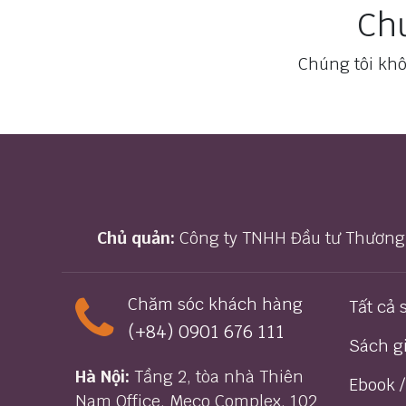
Chư
Chúng tôi khô
Chủ quản:
Công ty TNHH Đầu tư Thương
Chăm sóc khách hàng
Tất cả
(+84) 0
901 676 111
Sách g
Hà Nội:
Tầng 2, tòa nhà Thiên
Ebook 
Nam Office, Meco Complex, 102