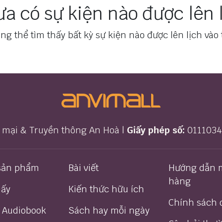
a có sự kiện nào được lên 
ng thể tìm thấy bất kỳ sự kiện nào được lên lịch vào 
 mại & Truyền thông An Hoà |
Giấy phép số:
01110345
 sản phẩm
Bài viết
Hướng dẫn 
hàng
iấy
Kiến thức hữu ích
Chính sách đ
/ Audiobook
Sách hay mỗi ngày