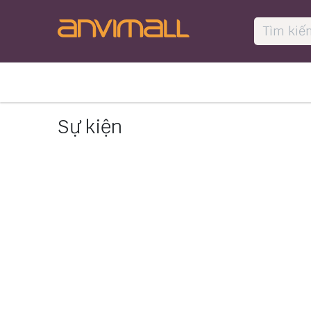
Bỏ qua để đến Nội dung
🛖 Trang ch
Danh mục sản phẩm
Sự kiện